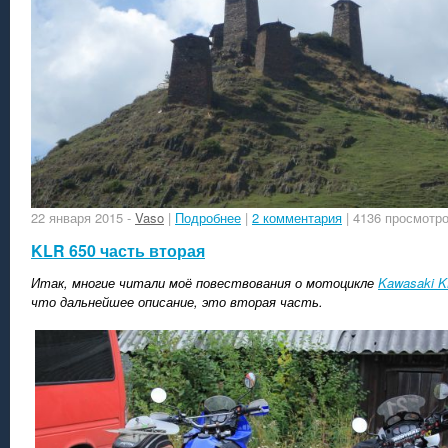
22 января 2015
-
Vaso
|
Подробнее
|
2 комментария
| 4136 просмотр
KLR 650 часть вторая
Итак, многие читали моё повествования о мотоцикле
Kawasaki 
что дальнейшее описание, это вторая часть.