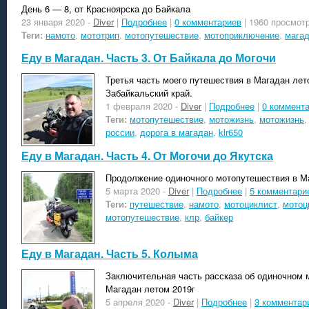
День 6 — 8, от Красноярска до Байкала
23 января 2020
-
Diver
|
Подробнее
|
0 комментариев
| 1960 просмот
Теги:
намото
,
мототрип
,
мотопутешествие
,
мотоприключение
,
мага
Еду в Магадан. Часть 3. От Байкала до Могочи
Третья часть моего путешествия в Магадан лет
Забайкальский край.
1 февраля 2020
-
Diver
|
Подробнее
|
0 коммент
Теги:
мотопутешествие
,
мотожизнь
,
мотожизнь
россии
,
дорога в магадан
,
klr650
Еду в Магадан. Часть 4. От Могочи до Якутска
Продолжение одиночного мотопутешествия в Ма
5 марта 2020
-
Diver
|
Подробнее
|
5 комментари
Теги:
путешествие
,
намото
,
мотоциклист
,
мотоц
мотопутешествие
,
клр
,
байкер
Еду в Магадан. Часть 5. Колыма
Заключительная часть рассказа об одиночном 
Магадан летом 2019г
5 апреля 2020
-
Diver
|
Подробнее
|
3 комментар