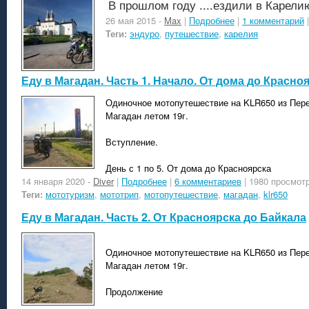
В прошлом году ....ездили в Карели
26 мая 2015
-
Max
|
Подробнее
|
1 комментарий
|
Теги:
эндуро
,
путешествие
,
карелия
Еду в Магадан. Часть 1. Начало. От дома до Красно
Одиночное мотопутешествие на KLR650 из Пере
Магадан летом 19г.
Вступление.
День с 1 по 5. От дома до Красноярска
14 января 2020
-
Diver
|
Подробнее
|
6 комментариев
| 1980 просмот
Теги:
мототуризм
,
мототрип
,
мотопутешествие
,
магадан
,
klr650
Еду в Магадан. Часть 2. От Красноярска до Байкала
Одиночное мотопутешествие на KLR650 из Пере
Магадан летом 19г.
Продолжение