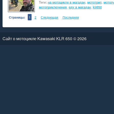
Теги:
на мотоцикле в магадан
,
мототрип
,
мотоп
мотоприключения
,
еду в магадан
,
klr650
Страницы:
1
2
Следующая
Последняя
Cайт о мотоцикле Kawasaki KLR 650 © 2026