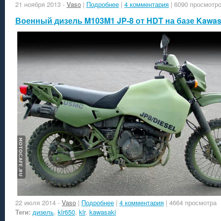
21 ноября 2013
-
Vaso
|
Подробнее
|
4 комментария
| 6090 просмотр
Военный дизель M103M1 JP-8 от HDT на базе Kawas
22 июля 2014
-
Vaso
|
Подробнее
|
4 комментария
| 4664 просмотра
Теги:
дизель
,
klr650
,
klr
,
kawasaki