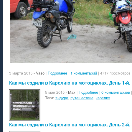
3 марта 2015
-
Vaso
|
Подробнее
|
1 комментарий
| 4717 просмотров
Как мы ездили в Карелию на мотоциклах. День 1-й.
5 мая 2015
-
Max
|
Подробнее
|
0 комментариев
|
Теги:
эндуро
,
путешествие
,
карелия
Как мы ездили в Карелию на мотоциклах. День 2-й.