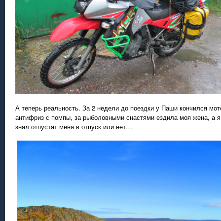
А теперь реальность. За 2 недели до поездки у Паши кончился мот
антифриз с помпы, за рыболовными снастями ездила моя жена, а я
знал отпустят меня в отпуск или нет…