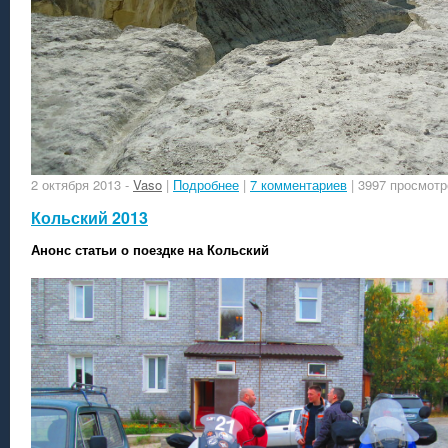
2 октября 2013
-
Vaso
|
Подробнее
|
7 комментариев
| 3997 просмотр
Кольский 2013
Анонс статьи о поездке на Кольский