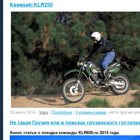
Kawasaki KLR250
22 июля 2014
-
Vaso
|
Подробнее
|
0 комментариев
| 4416 просмотро
Не такая Грузия или в поисках грузинского гостеп
Анонс статьи о поездка команды KLR650.ru 2014 года.