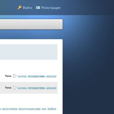
Войти
Регистрация
Теги:
эндуро
,
путешествие
,
карелия
Теги:
эндуро
,
путешествие
,
карелия
л
,
мототуризм
,
мотопутешествие
,
клр
,
байкер