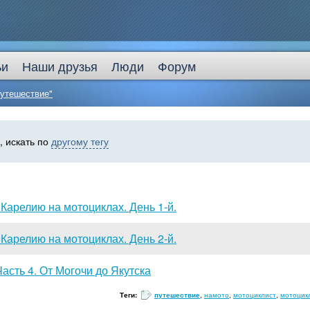
ьи
Наши друзья
Люди
Форум
путешествие"
 искать по
другому тегу
 Карелию на мотоциклах. День 1-й.
 Карелию на мотоциклах. День 2-й.
Часть 4. От Могочи до Якутска
Теги:
путешествие
,
намото
,
мотоциклист
,
мотоцик