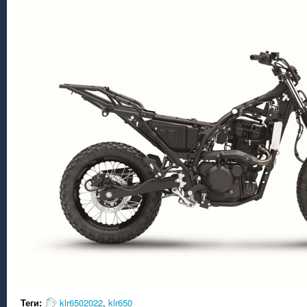
Теги:
klr6502022
,
klr650