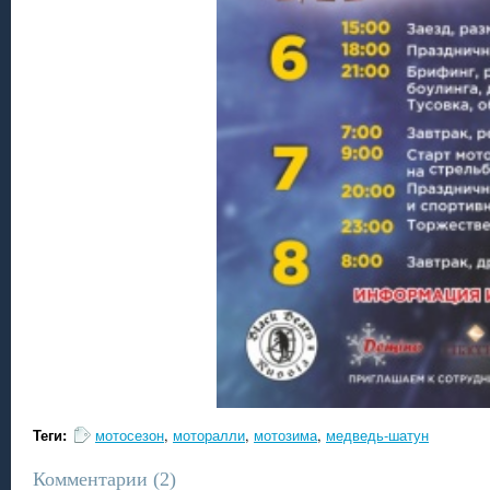
Теги:
мотосезон
,
моторалли
,
мотозима
,
медведь-шатун
Комментарии (
2
)