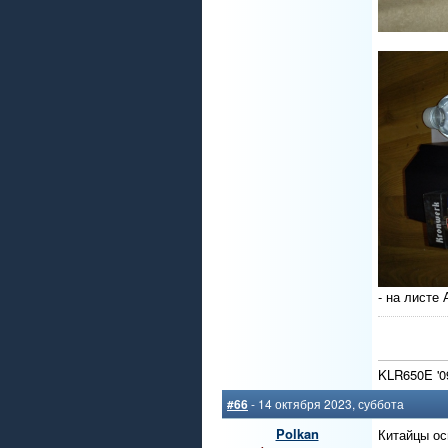
- на листе 
KLR650E '0
#66
- 14 октября 2023, суббота
Polkan
Китайцы ос