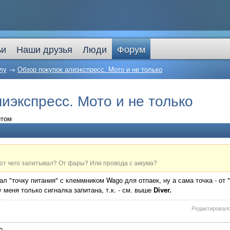
ьи
Наши друзья
Люди
Форум
лу
→
Обзор покупок алиэкспресс. Мото и не только
иэкспресс. Мото и не только
ытом
от чего запитывал? От фары? Или провода с аккума?
ал "точку питания" с клеммником Wago для отпаек, ну а сама точка - от 
 меня только сигналка запитана, т.к. - см. выше
Diver.
Редактировало
9