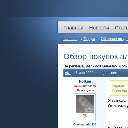
Главная
Новости
Стат
Главная
→
Форум
→
Общение по де
Обзор покупок ал
Не реклама, делимся мнением и оп
#61
- 16 мая 2022, понедельник
Polkan
Lepage:
Администратор
Живет здесь
Спереди 
Я там сдел
От аккума у
Сообщений: 236
KLR650E '0