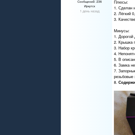
Плюсы:
Сообщений: 236
Иркутск
1. Сделан 
1 день назад
2. Лёгкий 0,
3. Качеств
Минусы:
1. Дорогой
2. Крышка 
3. Набор к
4. Непонят
5. В описа
6. Замка не
7. Запорны
резьбовые 
8.
Содержи