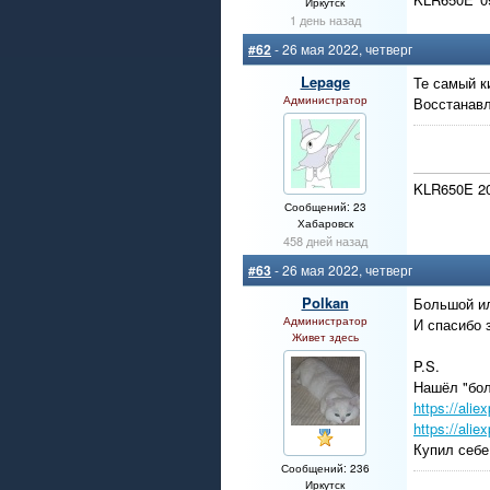
Иркутск
1 день назад
#62
- 26 мая 2022, четверг
Lepage
Те самый к
Администратор
Восстанавл
KLR650E 20
Сообщений: 23
Хабаровск
458 дней назад
#63
- 26 мая 2022, четверг
Polkan
Большой ил
Администратор
И спасибо 
Живет здесь
P.S.
Нашёл "бол
https://ali
https://ali
Купил себе
Сообщений: 236
Иркутск