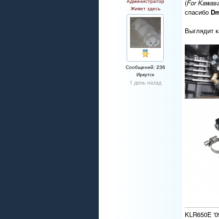
Администратор
(
For Kawasa
Живет здесь
спасибо
Dm
Выглядит к
Сообщений: 236
Иркутск
1 день назад
KLR650E '0