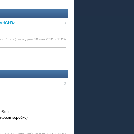
/_ANGhRz
0
сь: 1 раз (Последний: 26 мая 2022 в 03:28)
0
обке)
иковой коробке)
: 3 раза (Последний: 26 мая 2022 в 09:23)