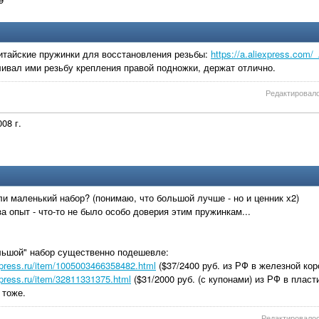
итайские пружинки для восстановления резьбы:
https://a.aliexpress.com
ивал ими резьбу крепления правой подножки, держат отлично.
Редактировало
08 г.
и маленький набор? (понимаю, что большой лучше - но и ценник х2)
за опыт - что-то не было особо доверия этим пружинкам...
ьшой" набор существенно подешевле:
express.ru/item/1005003466358482.html
($37/2400 руб. из РФ в железной кор
express.ru/item/32811331375.html
($31/2000 руб. (с купонами) из РФ в пласт
 тоже.
Редактировалось