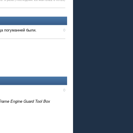
да погуманней были.
0
0
Frame Engine Guard Tool Box