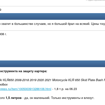
9
 хватит в большинстве случаев, но я большой брал на всякий. Цены тог
08 г.
нструмента на защиту картера:
ki KLR650 2008-2018 2019 2020 2021 Motorcycle KLR 650 Skid Plate Bash 
oolbox
express.ru/item/1005003913286106.html
- 1,8 т.р. на 06.23
коло
1,5 литров
- да, он маленький. Только инструменты и влезут.