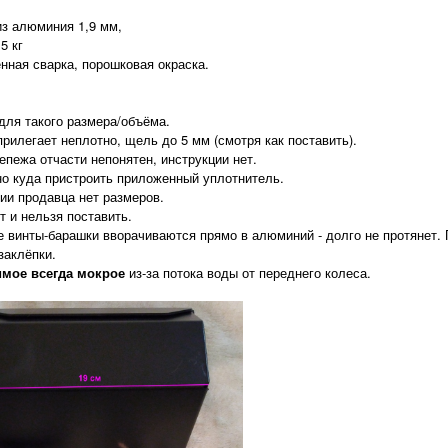
из алюминия 1,9 мм,
5 кг
енная сварка, порошковая окраска.
 для такого размера/объёма.
прилегает неплотно, щель до 5 мм (смотря как поставить).
репежа отчасти непонятен, инструкции нет.
но куда пристроить приложенный уплотнитель.
нии продавца нет размеров.
т и нельзя поставить.
е винты-барашки вворачиваются прямо в алюминий - долго не протянет. 
заклёпки.
мое всегда мокрое
из-за потока воды от переднего колеса.