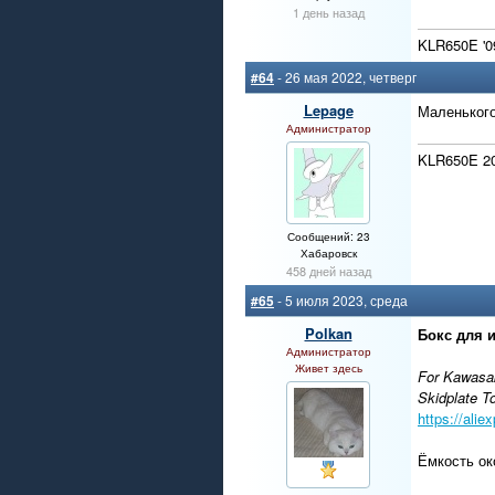
1 день назад
KLR650E '0
#64
- 26 мая 2022, четверг
Lepage
Маленького
Администратор
KLR650E 20
Сообщений: 23
Хабаровск
458 дней назад
#65
- 5 июля 2023, среда
Polkan
Бокс для и
Администратор
Живет здесь
For Kawasa
Skidplate T
https://ali
Ёмкость о