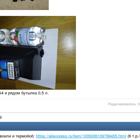
А4 и рядом бутылка 0,5 л.
Редактировалось: 3 
9
воили и термобоб:
https://aliexpress.ru/item/1005006109799455.html
(6 т.р.