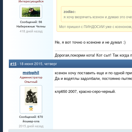
Интересующийся
zodiac:
я хочу вкорячить ксенон и думаю это оче
Сообщений: 56
Мот пришел с ПИНДОСИИ уже с ксеноном, 
Набережные Челны
418 дней назад
Не, я вот точно о ксеноне и не думал :)
Дорогая,покорми кота! Кот сыт! Так когда 
#15
- 18 июня 2015, четверг
motophil
ксенон хочу поставить еще и по одной при
Администратор
Да и водятлы задолбали, постоянно пытя
Опытный
клр650 2007, краcно-серо-черный.
Сообщений: 670
йошкар-ола
2015 дней назад