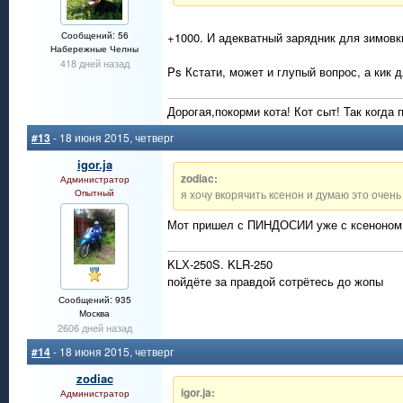
Сообщений: 56
+1000. И адекватный зарядник для зимовк
Набережные Челны
418 дней назад
Ps Кстати, может и глупый вопрос, а кик 
Дорогая,покорми кота! Кот сыт! Так когда 
#13
- 18 июня 2015, четверг
igor.ja
zodiac:
Администратор
Опытный
я хочу вкорячить ксенон и думаю это очень
Мот пришел с ПИНДОСИИ уже с ксеноном, 
KLХ-250S. KLR-250
пойдёте за правдой сотрётесь до жопы
Сообщений: 935
Москва
2606 дней назад
#14
- 18 июня 2015, четверг
zodiac
igor.ja:
Администратор