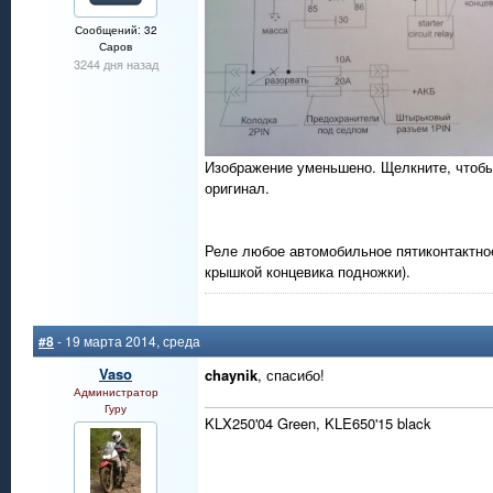
Сообщений: 32
Саров
3244 дня назад
Изображение уменьшено. Щелкните, чтобы
оригинал.
Реле любое автомобильное пятиконтактное 
крышкой концевика подножки).
#8
- 19 марта 2014, среда
Vaso
chaynik
, спасибо!
Администратор
Гуру
KLX250'04 Green, KLE650'15 black