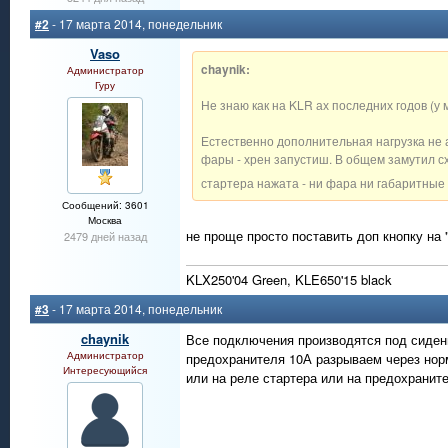
#2
- 17 марта 2014, понедельник
Vaso
chaynik:
Администратор
Гуру
Не знаю как на KLR ах последних годов (у 
Естественно дополнительная нагрузка не
фары - хрен запустиш. В общем замутил сх
стартера нажата - ни фара ни габаритные 
Сообщений: 3601
Москва
не проще просто поставить доп кнопку на 
2479 дней назад
KLX250'04 Green, KLE650'15 black
#3
- 17 марта 2014, понедельник
chaynik
Все подключения производятся под сиден
Администратор
предохранителя 10А разрываем через норм
Интересующийся
или на реле стартера или на предохранит