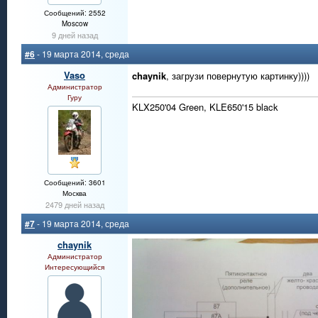
Сообщений: 2552
Moscow
9 дней назад
#6
- 19 марта 2014, среда
Vaso
chaynik
, загрузи повернутую картинку))))
Администратор
Гуру
KLX250'04 Green, KLE650'15 black
Сообщений: 3601
Москва
2479 дней назад
#7
- 19 марта 2014, среда
chaynik
Администратор
Интересующийся