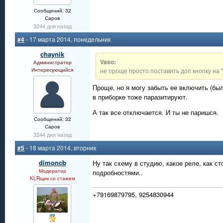
Сообщений: 32
Саров
3244 дня назад
#4
- 17 марта 2014, понедельник
chaynik
Vaso:
Администратор
Интересующийся
не проще просто поставить доп кнопку на 
Проще, но я могу забыть ее включить (был
в приборке тоже паразитируют.
А так все отключается. И ты не паришся.
Сообщений: 32
Саров
3244 дня назад
#5
- 18 марта 2014, вторник
dimoncb
Ну так схему в студию, какое реле, как ст
Модератор
подробностями..
KLRщик со стажем
+79169879795, 9254830944