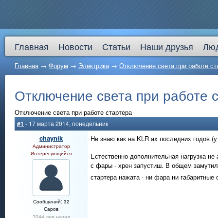
Главная
Новости
Статьи
Наши друзья
Лю
Главная
→
Форум
→
Электрика
→
Отключение света при работе ст
Отключение света при работе 
Отключение света при работе стартера
#1
- 17 марта 2014, понедельник
chaynik
Не знаю как на KLR ах последних годов (у 
Администратор
Интересующийся
Естественно дополнительная нагрузка не
с фары - хрен запустиш. В общем замутил
стартера нажата - ни фара ни габаритные 
Сообщений: 32
Саров
3244 дня назад