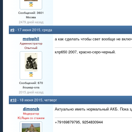
Сообщений: 3601
Москва
2479 дней назад
#9
- 17 июня 2015, среда
motophil
а как сделать чтобы свет вообще не вкл
Администратор
Опытный
клр650 2007, краcно-серо-черный.
Сообщений: 670
йошкар-ола
2015 дней назад
#10
- 18 июня 2015, четверг
dimoncb
Актуально иметь нормальный АКБ. Пока зд
Модератор
KLRщик со стажем
+79169879795, 9254830944